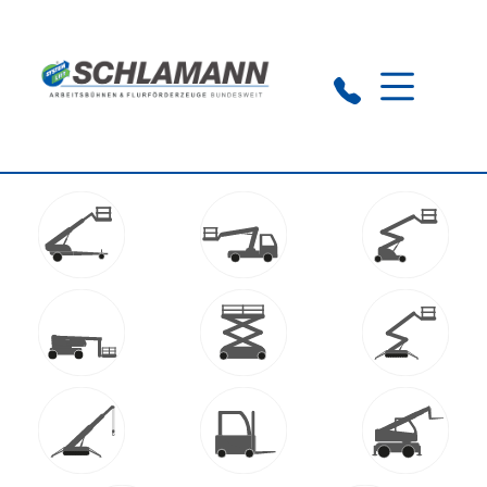
Zentrale Nienburg:
0 50 21-92 11 0-20
NL Soltau:
0 51 91-62 43 0-00
NL Porta Westfalica:
0 57 06-86 74 8-0
NL Bremen:
0 42 1-83 06 06 0