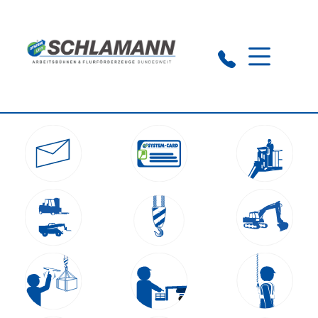
Zentrale Nienburg:
0 50 21-92 11 0-20
NL Soltau:
0 51 91-62 43 0-00
NL Porta Westfalica:
0 57 06-86 74 8-0
NL Bremen:
0 42 1-83 06 06 0