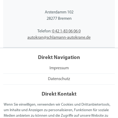
Arsterdamm 102
28277 Bremen
Telefon:
0 42 1-83 06 06 0
autokran@schlamann-autokrane.de
Direkt Navigation
Impressum
Datenschutz
Direkt Kontakt
Schlamann Autokrane GmbH
Wenn Sie einwilligen, verwenden wir Cookies und Drittanbietertools,
Am Gewerbepark 2
um Inhalte und Anzeigen zu personalisieren, Funktionen für soziale
31582 Nienburg
Medien anbieten zu können und die Zugriffe auf unsere Website zu